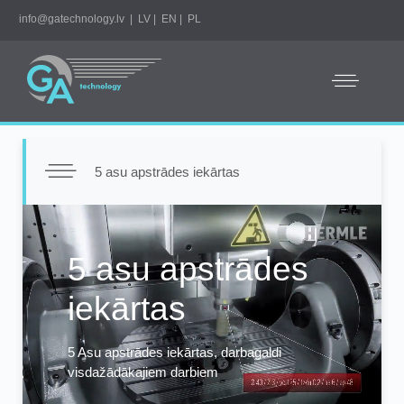
info@gatechnology.lv
|
LV
|
EN
|
PL
5 asu apstrādes iekārtas
Video
Player
5 asu apstrādes
iekārtas
5 Asu apstrādes iekārtas, darbagaldi
visdažādākajiem darbiem