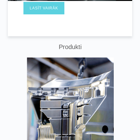
LASĪT VAIRĀK
Produkti