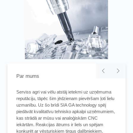
Par mums
Serviss agri vai vēlu atstāj ietekmi uz uzņēmuma
Serviss agri vai vēlu atstāj ietekmi uz uzņēmuma
Mūsu kompānija piedāvā iespēju ar mums
reputāciju, tāpēc šim jēdzienam pievēršam ļoti lielu
reputāciju, tāpēc šim jēdzienam pievēršam ļoti lielu
sazināties visu cauru dienakti. Lēmumu par
uzmanību. Uz šo brīdi SIA GA technology spēj
uzmanību. Uz šo brīdi SIA GA technology spēj
reakcijas laiku mēs pieņemam kopā. Ja ir iemesli
piedāvāt kvalitatīvu tehnisko apkalpi uzņēmumiem,
piedāvāt kvalitatīvu tehnisko apkalpi uzņēmumiem,
šādai dinamiskai reakcijai, mēs to darām. Tas
kas strādā ar mūsu vai analoģiskām CNC
kas strādā ar mūsu vai analoģiskām CNC
attiecas uz uzņēmumiem tikai Latvijas teritorijā.
iekārtām. Reakcijas ātrums ir liels un spējam
iekārtām. Reakcijas ātrums ir liels un spējam
Klienti , kas atrodas ārpus Latvijas teritorijas, var
konkurēt ar vēsturiskiem tirgus dalībniekiem.
konkurēt ar vēsturiskiem tirgus dalībniekiem.
saņemt tikai telefonisku konsultāciju.