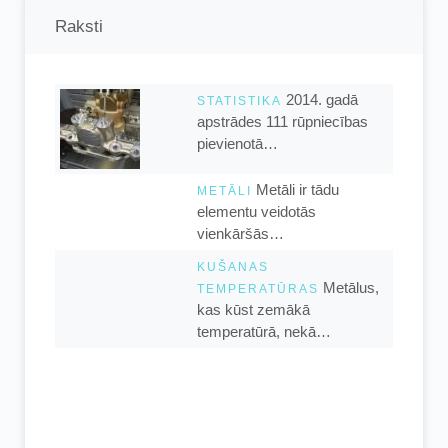
Raksti
2014. gadā
STATISTIKA
apstrādes 111 rūpniecības
pievienotā…
Metāli ir tādu
METĀLI
elementu veidotās
vienkāršās…
KUŠANAS
Metālus,
TEMPERATŪRAS
kas kūst zemākā
temperatūrā, nekā…