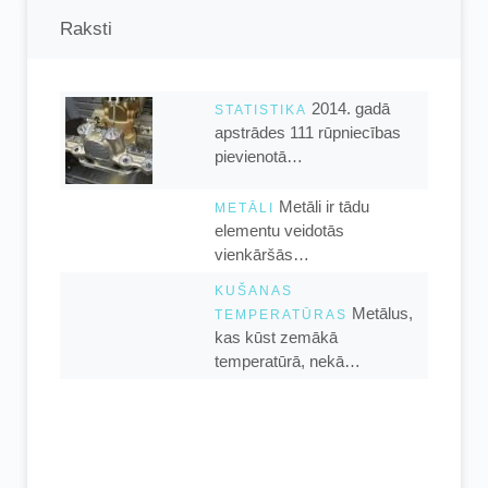
Raksti
2014. gadā
STATISTIKA
apstrādes 111 rūpniecības
pievienotā…
Metāli ir tādu
METĀLI
elementu veidotās
vienkāršās…
KUŠANAS
Metālus,
TEMPERATŪRAS
kas kūst zemākā
temperatūrā, nekā…