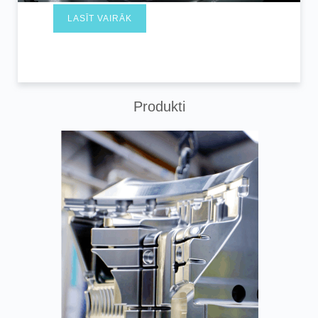
LASĪT VAIRĀK
Produkti