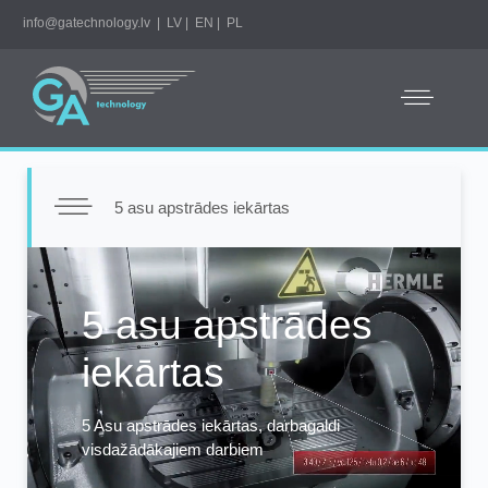
info@gatechnology.lv
|
LV
|
EN
|
PL
5 asu apstrādes iekārtas
Video
Player
5 asu apstrādes
iekārtas
5 Asu apstrādes iekārtas, darbagaldi
visdažādākajiem darbiem