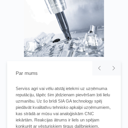
Par mums
Serviss agri vai vēlu atstāj ietekmi uz uzņēmuma
Serviss agri vai vēlu atstāj ietekmi uz uzņēmuma
Mūsu kompānija piedāvā iespēju ar mums
reputāciju, tāpēc šim jēdzienam pievēršam ļoti lielu
reputāciju, tāpēc šim jēdzienam pievēršam ļoti lielu
sazināties visu cauru dienakti. Lēmumu par
uzmanību. Uz šo brīdi SIA GA technology spēj
uzmanību. Uz šo brīdi SIA GA technology spēj
reakcijas laiku mēs pieņemam kopā. Ja ir iemesli
piedāvāt kvalitatīvu tehnisko apkalpi uzņēmumiem,
piedāvāt kvalitatīvu tehnisko apkalpi uzņēmumiem,
šādai dinamiskai reakcijai, mēs to darām. Tas
kas strādā ar mūsu vai analoģiskām CNC
kas strādā ar mūsu vai analoģiskām CNC
attiecas uz uzņēmumiem tikai Latvijas teritorijā.
iekārtām. Reakcijas ātrums ir liels un spējam
iekārtām. Reakcijas ātrums ir liels un spējam
Klienti , kas atrodas ārpus Latvijas teritorijas, var
konkurēt ar vēsturiskiem tirgus dalībniekiem.
konkurēt ar vēsturiskiem tirgus dalībniekiem.
saņemt tikai telefonisku konsultāciju.