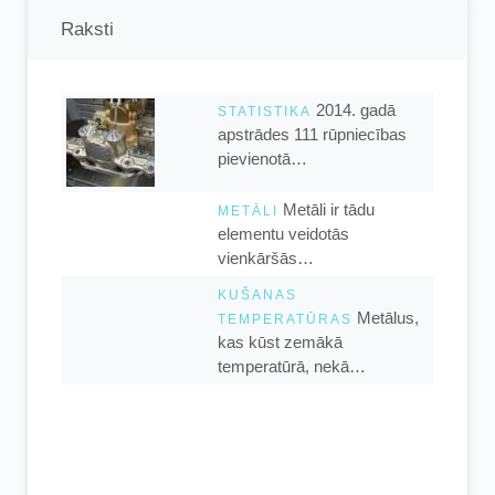
Raksti
2014. gadā
STATISTIKA
apstrādes 111 rūpniecības
pievienotā…
Metāli ir tādu
METĀLI
elementu veidotās
vienkāršās…
KUŠANAS
Metālus,
TEMPERATŪRAS
kas kūst zemākā
temperatūrā, nekā…