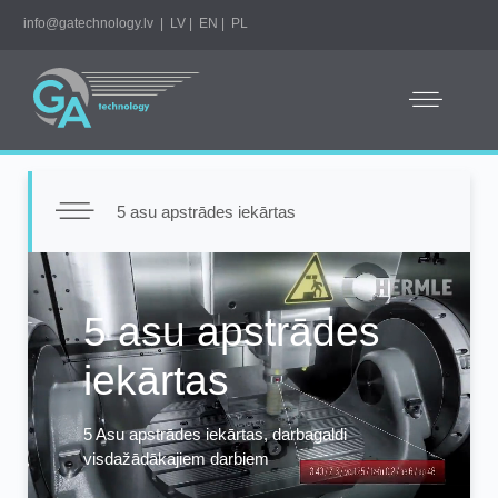
info@gatechnology.lv
|
LV
|
EN
|
PL
5 asu apstrādes iekārtas
Video
Player
5 asu apstrādes
iekārtas
5 Asu apstrādes iekārtas, darbagaldi
visdažādākajiem darbiem