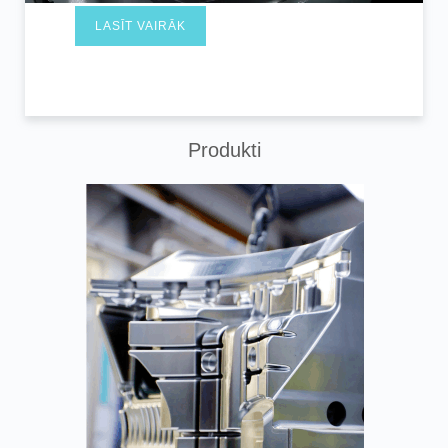
LASĪT VAIRĀK
Produkti