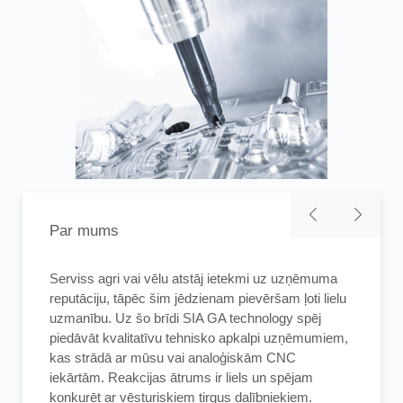
Par mums
Serviss agri vai vēlu atstāj ietekmi uz uzņēmuma
Serviss agri vai vēlu atstāj ietekmi uz uzņēmuma
Mūsu kompānija piedāvā iespēju ar mums
reputāciju, tāpēc šim jēdzienam pievēršam ļoti lielu
reputāciju, tāpēc šim jēdzienam pievēršam ļoti lielu
sazināties visu cauru dienakti. Lēmumu par
uzmanību. Uz šo brīdi SIA GA technology spēj
uzmanību. Uz šo brīdi SIA GA technology spēj
reakcijas laiku mēs pieņemam kopā. Ja ir iemesli
piedāvāt kvalitatīvu tehnisko apkalpi uzņēmumiem,
piedāvāt kvalitatīvu tehnisko apkalpi uzņēmumiem,
šādai dinamiskai reakcijai, mēs to darām. Tas
kas strādā ar mūsu vai analoģiskām CNC
kas strādā ar mūsu vai analoģiskām CNC
attiecas uz uzņēmumiem tikai Latvijas teritorijā.
iekārtām. Reakcijas ātrums ir liels un spējam
iekārtām. Reakcijas ātrums ir liels un spējam
Klienti , kas atrodas ārpus Latvijas teritorijas, var
konkurēt ar vēsturiskiem tirgus dalībniekiem.
konkurēt ar vēsturiskiem tirgus dalībniekiem.
saņemt tikai telefonisku konsultāciju.