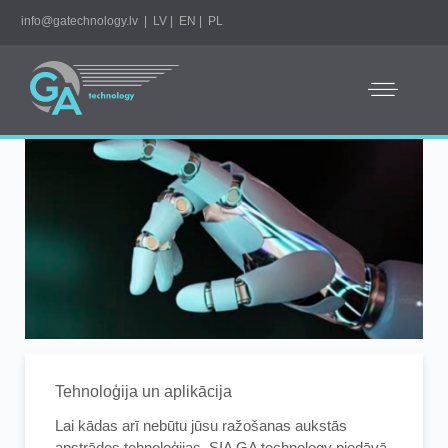
info@gatechnology.lv
|
LV
|
EN
|
PL
Tehnoloģija un aplikācija
Lai kādas arī nebūtu jūsu ražošanas aukstās
apstrādes tehnoloģijas, SIA GA technology piedāvā