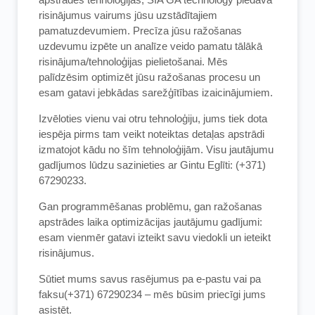
risinājumus vairums jūsu uzstādītajiem
pamatuzdevumiem. Precīza jūsu ražošanas
uzdevumu izpēte un analīze veido pamatu tālākā
risinājuma/tehnoloģijas pielietošanai. Mēs
palīdzēsim optimizēt jūsu ražošanas procesu un
esam gatavi jebkādas sarežģītības izaicinājumiem.
Izvēloties vienu vai otru tehnoloģiju, jums tiek dota
iespēja pirms tam veikt noteiktas detaļas apstrādi
izmatojot kādu no šīm tehnoloģijām. Visu jautājumu
gadījumos lūdzu sazinieties ar Gintu Eglīti: (+371)
67290233.
Gan programmēšanas problēmu, gan ražošanas
apstrādes laika optimizācijas jautājumu gadījumi:
esam vienmēr gatavi izteikt savu viedokli un ieteikt
risinājumus.
Sūtiet mums savus rasējumus pa e-pastu vai pa
faksu(+371) 67290234 – mēs būsim priecīgi jums
asistēt.