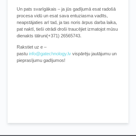
Un pats svarīgākais – ja jūs gadījumā esat radošā
procesa vidū un esat sava entuziasma vadīts,
neapstājaties arī tad, ja tas noris ārpus darba laika,
pat naktī, tieši otrādi droši traucējiet izmatojot mūsu
dienakts tālruni(+371) 26565743.
Rakstiet uz e –
pastu
info@gatechnology.lv
vispārēju jautājumu un
pieprasījumu gadījumos!