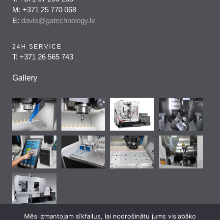
M: +371 25 770 068
E:
davis@gatechnology.lv
24H SERVICE
T: +371 26 565 743
Gallery
Mēs izmantojam sīkfailus, lai nodrošinātu jums vislabāko