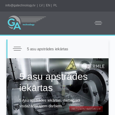
info@gatechnology.lv
|
LV
|
EN
|
PL
5 asu apstrādes iekārtas
Video
Player
5 asu apstrādes
iekārtas
5 Asu apstrādes iekārtas, darbagaldi
visdažādākajiem darbiem