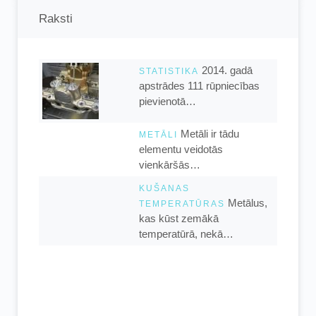
Raksti
2014. gadā
STATISTIKA
apstrādes 111 rūpniecības
pievienotā…
Metāli ir tādu
METĀLI
elementu veidotās
vienkāršās…
KUŠANAS
Metālus,
TEMPERATŪRAS
kas kūst zemākā
temperatūrā, nekā…