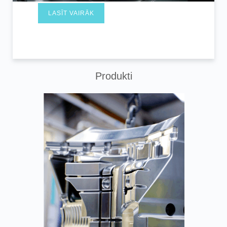
LASĪT VAIRĀK
Produkti