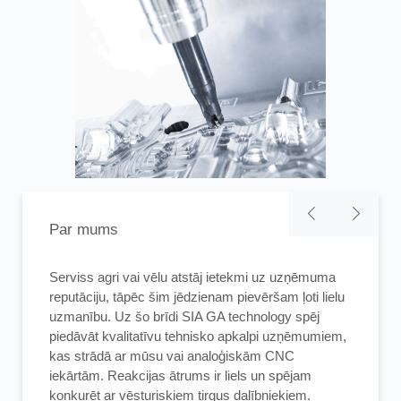
Par mums
Serviss agri vai vēlu atstāj ietekmi uz uzņēmuma
Serviss agri vai vēlu atstāj ietekmi uz uzņēmuma
Mūsu kompānija piedāvā iespēju ar mums
reputāciju, tāpēc šim jēdzienam pievēršam ļoti lielu
reputāciju, tāpēc šim jēdzienam pievēršam ļoti lielu
sazināties visu cauru dienakti. Lēmumu par
uzmanību. Uz šo brīdi SIA GA technology spēj
uzmanību. Uz šo brīdi SIA GA technology spēj
reakcijas laiku mēs pieņemam kopā. Ja ir iemesli
piedāvāt kvalitatīvu tehnisko apkalpi uzņēmumiem,
piedāvāt kvalitatīvu tehnisko apkalpi uzņēmumiem,
šādai dinamiskai reakcijai, mēs to darām. Tas
kas strādā ar mūsu vai analoģiskām CNC
kas strādā ar mūsu vai analoģiskām CNC
attiecas uz uzņēmumiem tikai Latvijas teritorijā.
iekārtām. Reakcijas ātrums ir liels un spējam
iekārtām. Reakcijas ātrums ir liels un spējam
Klienti , kas atrodas ārpus Latvijas teritorijas, var
konkurēt ar vēsturiskiem tirgus dalībniekiem.
konkurēt ar vēsturiskiem tirgus dalībniekiem.
saņemt tikai telefonisku konsultāciju.