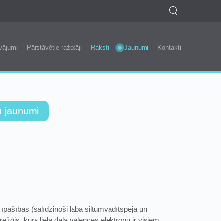
vājumi
Pārstāvētie ražotāji
Raksti
Jaunumi
Kontakti
u jaunumi
īpašības (salīdzinoši laba siltumvadītspēja un
ežģis, kurā liela daļa valences elektronu ir visiem