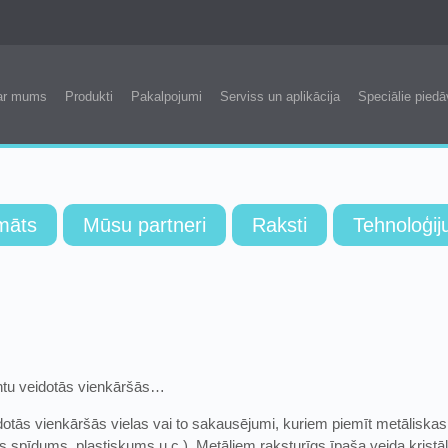
ar mums
Produkti
Pakalpojumi
Serviss un aplikācija
Speciālie piedā
māts
Mūsu partneri
Raksti
Tehnoloģij
entu veidotās vienkāršās…
idotās vienkāršās vielas vai to sakausējumi, kuriem piemīt metāliskas 
s spīdums, plastiskums u.c.). Metāliem raksturīgs īpaša veida kristālr