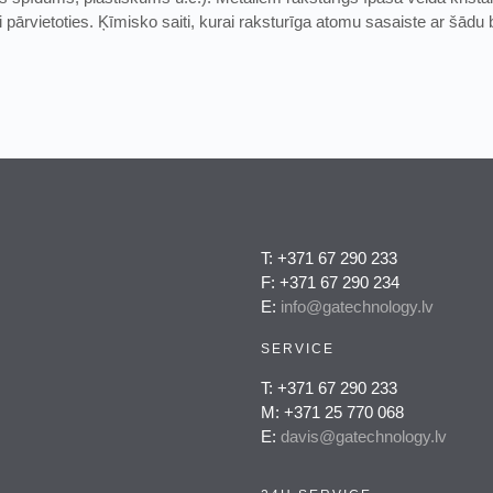
 pārvietoties. Ķīmisko saiti, kurai raksturīga atomu sasaiste ar šādu b
T: +371 67 290 233
F: +371 67 290 234
E:
info@gatechnology.lv
SERVICE
T: +371 67 290 233
M: +371 25 770 068
E:
davis@gatechnology.lv