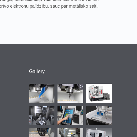
rīvo elektronu palīdzību, sauc par metālisko saiti.
Gallery