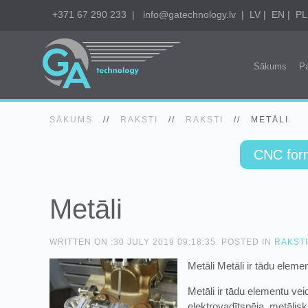
+371 67 290 233
|
info@gatechnology.lv
|
LV
|
EN
|
PL
Sākums
P
SĀKUMS
//
RAKSTI
//
RAKSTI
//
METĀLI
CNC for
Metāli
WRITTEN ON :
30 JULY 2019 09:18:35
. POSTED IN
RAKSTI
Metāli
Metāli ir tādu elem
Metāli ir tādu elementu ve
elektrovadītspēja, metālisk